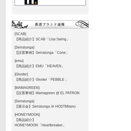
[SCAB]
【商品紹介】SCAB「Lisa Swing」
[Serralunga]
【設置事例】Serralunga「Cone」
[emu]
【商品紹介】EMU「HEAVEN」
[Gloster]
【商品紹介】Gloster「PEBBLE 」
[MAMAGREEN]
【設置事例】Mamagreen @ EL PATRON
[Serralunga]
【展示会】Serralunga ＠ HOSTMilano
[HONEYMOON]
【商品紹介】
HONEYMOON「Heartbreaker」