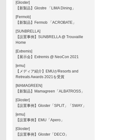
[Gloster]
【新製品】Glostre 「LIMA Dining」
[Fermob]
【新製品】Fermob 「ACROBATE」
[SUNBRELLA]
【設置事例】SUNBRELLA @ Trouvaille
Home
[Extremis]
【展示会】Extremis @ NeoCon 2021
[emu]
【メディア紹介】EMUがResorts and
Retreats Awards 2021を受賞
[MAMAGREEN]
【新製品】Mamagreen「ALBATROSS」
[Gloster]
【設置事例】Gloster「SPLIT」「SWAY」
[emu]
【設置事例】EMU「Apero」
[Gloster]
【設置事例】Gloster「DECO」