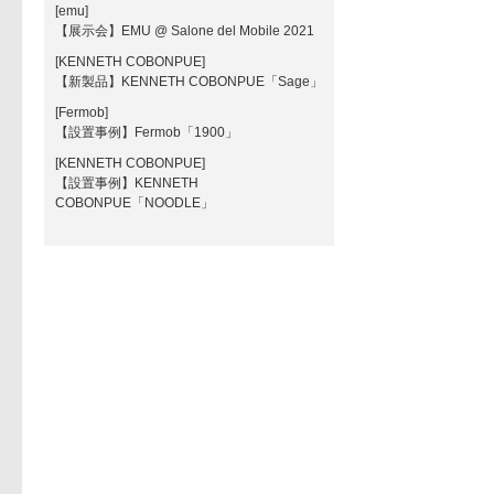
[emu]
【展示会】EMU @ Salone del Mobile 2021
[KENNETH COBONPUE]
【新製品】KENNETH COBONPUE「Sage」
[Fermob]
【設置事例】Fermob「1900」
[KENNETH COBONPUE]
【設置事例】KENNETH
COBONPUE「NOODLE」