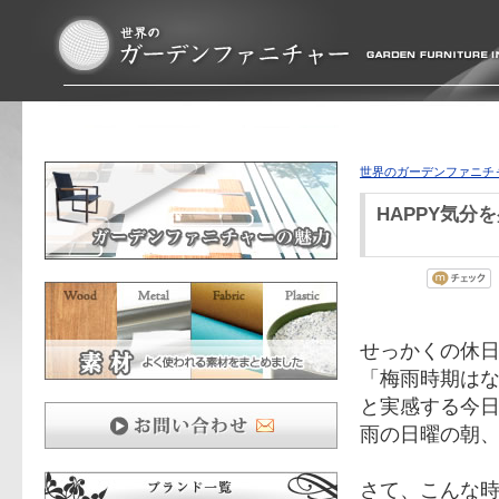
世界のガーデンファニチ
HAPPY気分
せっかくの休
「梅雨時期は
と実感する今
雨の日曜の朝
さて、こんな