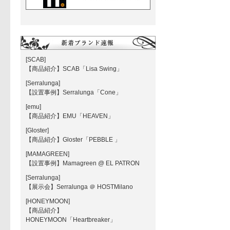
[SCAB]
【商品紹介】SCAB「Lisa Swing」
[Serralunga]
【設置事例】Serralunga「Cone」
[emu]
【商品紹介】EMU「HEAVEN」
[Gloster]
【商品紹介】Gloster「PEBBLE 」
[MAMAGREEN]
【設置事例】Mamagreen @ EL PATRON
[Serralunga]
【展示会】Serralunga ＠ HOSTMilano
[HONEYMOON]
【商品紹介】
HONEYMOON「Heartbreaker」