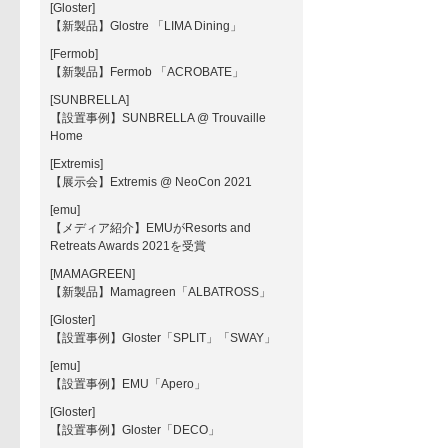
[Gloster]
【新製品】Glostre 「LIMA Dining」
[Fermob]
【新製品】Fermob 「ACROBATE」
[SUNBRELLA]
【設置事例】SUNBRELLA @ Trouvaille
Home
[Extremis]
【展示会】Extremis @ NeoCon 2021
[emu]
【メディア紹介】EMUがResorts and
Retreats Awards 2021を受賞
[MAMAGREEN]
【新製品】Mamagreen「ALBATROSS」
[Gloster]
【設置事例】Gloster「SPLIT」「SWAY」
[emu]
【設置事例】EMU「Apero」
[Gloster]
【設置事例】Gloster「DECO」