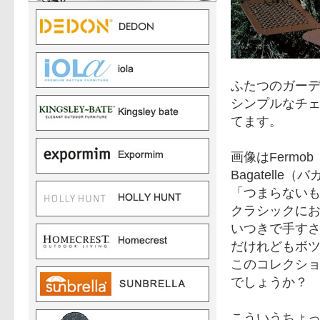
ふたつのガー
シンプルなチ
てます。
画像はFermo
Bagatel
「つまらない
クラシックに
いつきで手す
だけれどもボ
このコレクシ
でしょうか？
こういうちょ