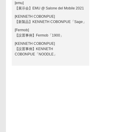
[emu]
【展示会】EMU @ Salone del Mobile 2021
[KENNETH COBONPUE]
【新製品】KENNETH COBONPUE「Sage」
[Fermob]
【設置事例】Fermob「1900」
[KENNETH COBONPUE]
【設置事例】KENNETH
COBONPUE「NOODLE」