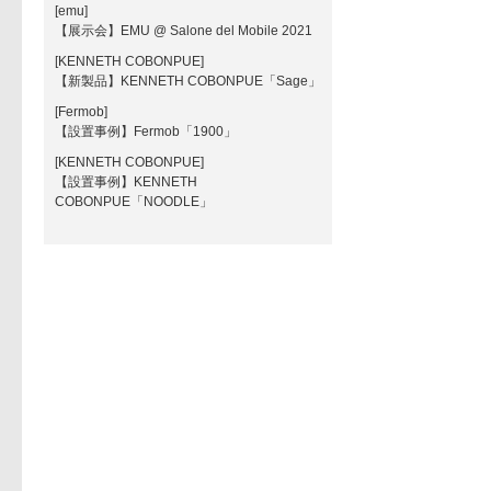
[emu]
【展示会】EMU @ Salone del Mobile 2021
[KENNETH COBONPUE]
【新製品】KENNETH COBONPUE「Sage」
[Fermob]
【設置事例】Fermob「1900」
[KENNETH COBONPUE]
【設置事例】KENNETH
COBONPUE「NOODLE」