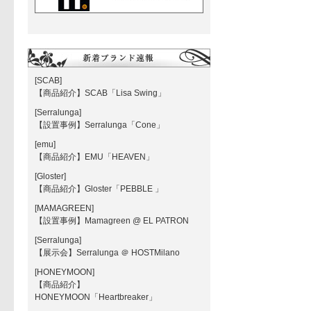
[SCAB]
【商品紹介】SCAB「Lisa Swing」
[Serralunga]
【設置事例】Serralunga「Cone」
[emu]
【商品紹介】EMU「HEAVEN」
[Gloster]
【商品紹介】Gloster「PEBBLE 」
[MAMAGREEN]
【設置事例】Mamagreen @ EL PATRON
[Serralunga]
【展示会】Serralunga ＠ HOSTMilano
[HONEYMOON]
【商品紹介】
HONEYMOON「Heartbreaker」