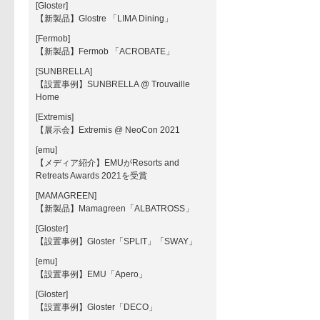
[Gloster]
【新製品】Glostre 「LIMA Dining」
[Fermob]
【新製品】Fermob 「ACROBATE」
[SUNBRELLA]
【設置事例】SUNBRELLA @ Trouvaille
Home
[Extremis]
【展示会】Extremis @ NeoCon 2021
[emu]
【メディア紹介】EMUがResorts and
Retreats Awards 2021を受賞
[MAMAGREEN]
【新製品】Mamagreen「ALBATROSS」
[Gloster]
【設置事例】Gloster「SPLIT」「SWAY」
[emu]
【設置事例】EMU「Apero」
[Gloster]
【設置事例】Gloster「DECO」