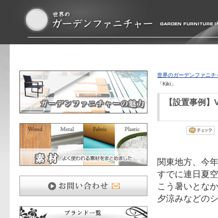
世界のガーデンファニチ
「Kiki」
【設置事例】Vin
関東地方、今
すでに連日夏
こう暑いとなか
夕涼みなどのシ