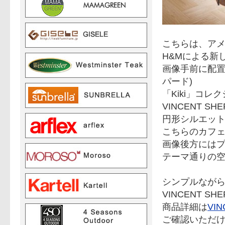
こちらは、アメリカ
H&Mによる新
画像手前に配置し
パード)
「Kiki」コ
VINCENT 
円形シルエット
こちらのカフェのコ
画像後方には
テーマ通りの
シンプルなが
VINCENT 
商品詳細は
VI
ご確認いただ