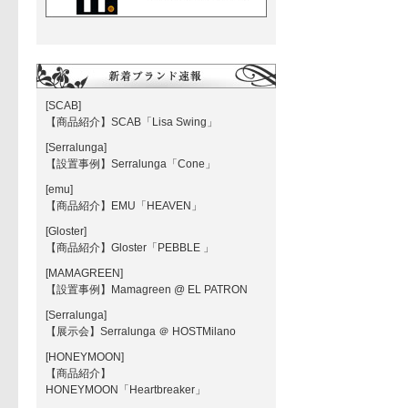
[SCAB]
【商品紹介】SCAB「Lisa Swing」
[Serralunga]
【設置事例】Serralunga「Cone」
[emu]
【商品紹介】EMU「HEAVEN」
[Gloster]
【商品紹介】Gloster「PEBBLE 」
[MAMAGREEN]
【設置事例】Mamagreen @ EL PATRON
[Serralunga]
【展示会】Serralunga ＠ HOSTMilano
[HONEYMOON]
【商品紹介】
HONEYMOON「Heartbreaker」