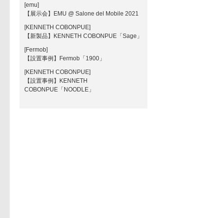
[emu]
【展示会】EMU @ Salone del Mobile 2021
[KENNETH COBONPUE]
【新製品】KENNETH COBONPUE「Sage」
[Fermob]
【設置事例】Fermob「1900」
[KENNETH COBONPUE]
【設置事例】KENNETH
COBONPUE「NOODLE」