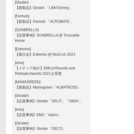
[Gloster]
【新製品】Glostre 「LIMA Dining」
[Fermob]
【新製品】Fermob 「ACROBATE」
[SUNBRELLA]
【設置事例】SUNBRELLA @ Trouvaille
Home
[Extremis]
【展示会】Extremis @ NeoCon 2021
[emu]
【メディア紹介】EMUがResorts and
Retreats Awards 2021を受賞
[MAMAGREEN]
【新製品】Mamagreen「ALBATROSS」
[Gloster]
【設置事例】Gloster「SPLIT」「SWAY」
[emu]
【設置事例】EMU「Apero」
[Gloster]
【設置事例】Gloster「DECO」