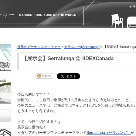
セラ
世界のガーデンファニチャー
>
セラルンガ(Serralunga)
> 【展示会】Serralunga 
【展示会】Serralunga @ IIDEXCanada
今日も寒いです＾＾；
全国的に、ここ数日で季節が約1ヵ月進んだような冷え込みとのこと。
今朝のニュースでは、北海道ではマイナス17.8℃を記録した地域もある
もうすっかり冬ですね。
さて、今日ご紹介するのは
展示会出展情報！
イタリアのガーデンファニチャーブランド
Serralunga（セラルンガ）
が