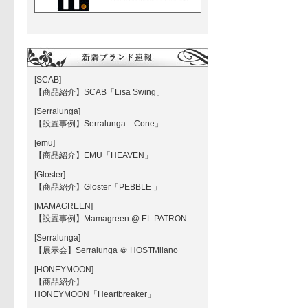
[SCAB]
【商品紹介】SCAB「Lisa Swing」
[Serralunga]
【設置事例】Serralunga「Cone」
[emu]
【商品紹介】EMU「HEAVEN」
[Gloster]
【商品紹介】Gloster「PEBBLE 」
[MAMAGREEN]
【設置事例】Mamagreen @ EL PATRON
[Serralunga]
【展示会】Serralunga ＠ HOSTMilano
[HONEYMOON]
【商品紹介】
HONEYMOON「Heartbreaker」