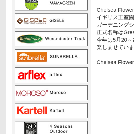
Chelsea F
イギリス王室園
ガーデニング
正式名称はGrea
今年は5月20
楽しませてい
Chelsea F