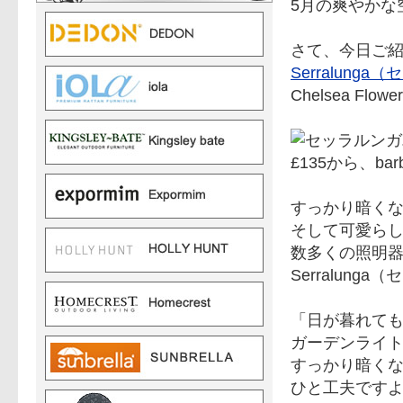
5月の爽やかな
さて、今日ご
Serralung
Chelsea F
すっかり暗く
そして可愛ら
数多くの照明
Serralun
「日が暮れて
ガーデンライ
すっかり暗く
ひと工夫です