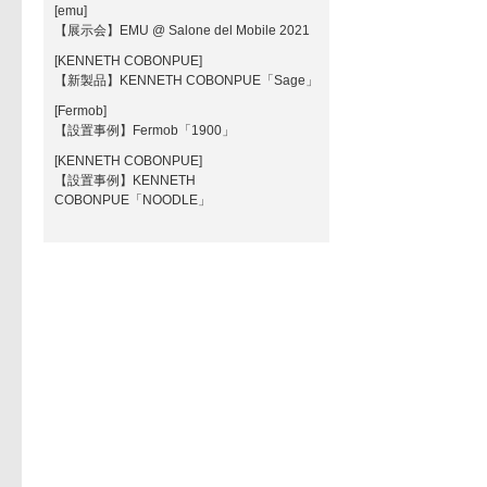
[emu]
【展示会】EMU @ Salone del Mobile 2021
[KENNETH COBONPUE]
【新製品】KENNETH COBONPUE「Sage」
[Fermob]
【設置事例】Fermob「1900」
[KENNETH COBONPUE]
【設置事例】KENNETH
COBONPUE「NOODLE」