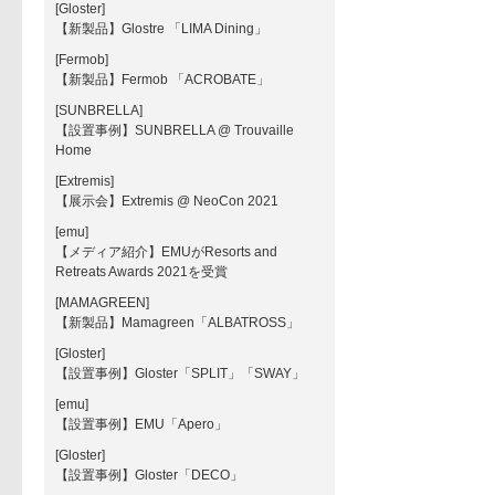
[Gloster]
【新製品】Glostre 「LIMA Dining」
[Fermob]
【新製品】Fermob 「ACROBATE」
[SUNBRELLA]
【設置事例】SUNBRELLA @ Trouvaille
Home
[Extremis]
【展示会】Extremis @ NeoCon 2021
[emu]
【メディア紹介】EMUがResorts and
Retreats Awards 2021を受賞
[MAMAGREEN]
【新製品】Mamagreen「ALBATROSS」
[Gloster]
【設置事例】Gloster「SPLIT」「SWAY」
[emu]
【設置事例】EMU「Apero」
[Gloster]
【設置事例】Gloster「DECO」