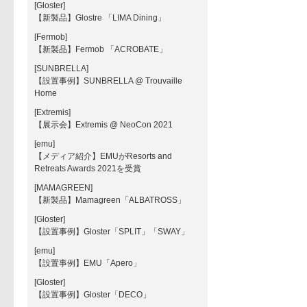
[Gloster]
【新製品】Glostre 「LIMA Dining」
[Fermob]
【新製品】Fermob 「ACROBATE」
[SUNBRELLA]
【設置事例】SUNBRELLA @ Trouvaille
Home
[Extremis]
【展示会】Extremis @ NeoCon 2021
[emu]
【メディア紹介】EMUがResorts and
Retreats Awards 2021を受賞
[MAMAGREEN]
【新製品】Mamagreen「ALBATROSS」
[Gloster]
【設置事例】Gloster「SPLIT」「SWAY」
[emu]
【設置事例】EMU「Apero」
[Gloster]
【設置事例】Gloster「DECO」