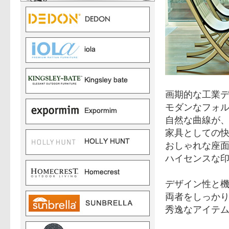
画期的な工業
モダンなフォ
自然な曲線が
家具としての
おしゃれな座
ハイセンスな
デザイン性と
両者をしっか
秀逸なアイテ