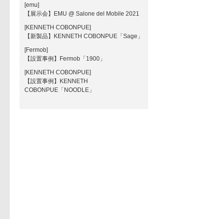
[emu]
【展示会】EMU @ Salone del Mobile 2021
[KENNETH COBONPUE]
【新製品】KENNETH COBONPUE「Sage」
[Fermob]
【設置事例】Fermob「1900」
[KENNETH COBONPUE]
【設置事例】KENNETH
COBONPUE「NOODLE」