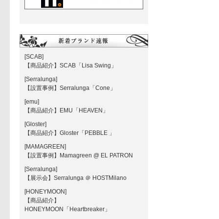
[SCAB]
【商品紹介】SCAB「Lisa Swing」
[Serralunga]
【設置事例】Serralunga「Cone」
[emu]
【商品紹介】EMU「HEAVEN」
[Gloster]
【商品紹介】Gloster「PEBBLE 」
[MAMAGREEN]
【設置事例】Mamagreen @ EL PATRON
[Serralunga]
【展示会】Serralunga ＠ HOSTMilano
[HONEYMOON]
【商品紹介】
HONEYMOON「Heartbreaker」