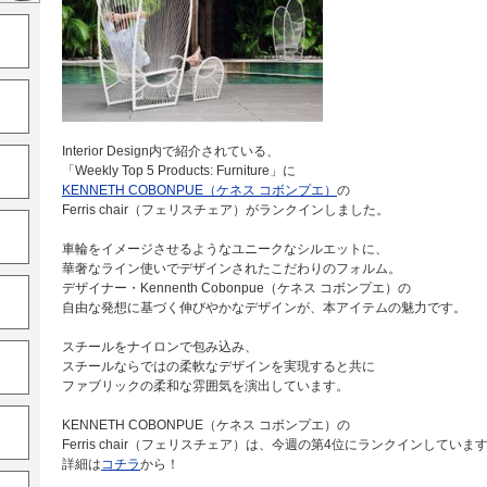
Interior Design内で紹介されている、
「Weekly Top 5 Products: Furniture」に
KENNETH COBONPUE（ケネス コボンプエ）
の
Ferris chair（フェリスチェア）がランクインしました。
車輪をイメージさせるようなユニークなシルエットに、
華奢なライン使いでデザインされたこだわりのフォルム。
デザイナー・Kennenth Cobonpue（ケネス コボンプエ）の
自由な発想に基づく伸びやかなデザインが、本アイテムの魅力です。
スチールをナイロンで包み込み、
スチールならではの柔軟なデザインを実現すると共に
ファブリックの柔和な雰囲気を演出しています。
KENNETH COBONPUE（ケネス コボンプエ）の
Ferris chair（フェリスチェア）は、今週の第4位にランクインしていま
詳細は
コチラ
から！