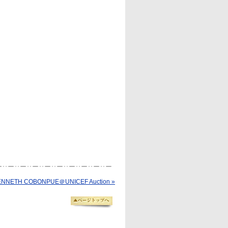
TH COBONPUE＠UNICEF Auction »