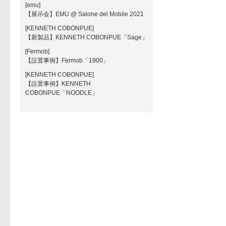
[emu]
【展示会】EMU @ Salone del Mobile 2021
[KENNETH COBONPUE]
【新製品】KENNETH COBONPUE「Sage」
[Fermob]
【設置事例】Fermob「1900」
[KENNETH COBONPUE]
【設置事例】KENNETH
COBONPUE「NOODLE」