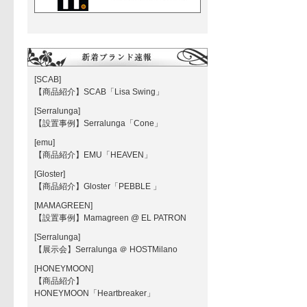
[SCAB]
【商品紹介】SCAB「Lisa Swing」
[Serralunga]
【設置事例】Serralunga「Cone」
[emu]
【商品紹介】EMU「HEAVEN」
[Gloster]
【商品紹介】Gloster「PEBBLE 」
[MAMAGREEN]
【設置事例】Mamagreen @ EL PATRON
[Serralunga]
【展示会】Serralunga ＠ HOSTMilano
[HONEYMOON]
【商品紹介】
HONEYMOON「Heartbreaker」