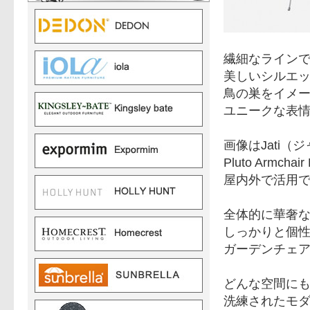
繊細なライン
美しいシルエ
鳥の巣をイメ
ユニークな表
画像はJati（
Pluto Arm
屋内外で活用
全体的に華奢
しっかりと個
ガーデンチェ
どんな空間に
洗練されたモ