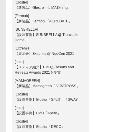
[Gloster]
【新製品】Glostre 「LIMA Dining」
[Fermob]
【新製品】Fermob 「ACROBATE」
[SUNBRELLA]
【設置事例】SUNBRELLA @ Trouvaille
Home
[Extremis]
【展示会】Extremis @ NeoCon 2021
[emu]
【メディア紹介】EMUがResorts and
Retreats Awards 2021を受賞
[MAMAGREEN]
【新製品】Mamagreen「ALBATROSS」
[Gloster]
【設置事例】Gloster「SPLIT」「SWAY」
[emu]
【設置事例】EMU「Apero」
[Gloster]
【設置事例】Gloster「DECO」