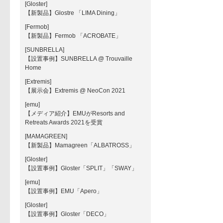
[Gloster]
【新製品】Glostre 「LIMA Dining」
[Fermob]
【新製品】Fermob 「ACROBATE」
[SUNBRELLA]
【設置事例】SUNBRELLA @ Trouvaille
Home
[Extremis]
【展示会】Extremis @ NeoCon 2021
[emu]
【メディア紹介】EMUがResorts and
Retreats Awards 2021を受賞
[MAMAGREEN]
【新製品】Mamagreen「ALBATROSS」
[Gloster]
【設置事例】Gloster「SPLIT」「SWAY」
[emu]
【設置事例】EMU「Apero」
[Gloster]
【設置事例】Gloster「DECO」