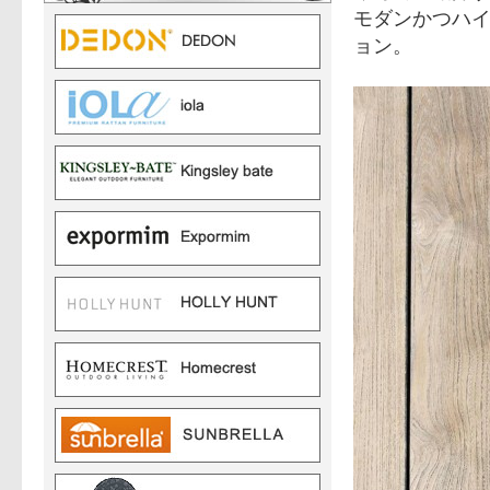
モダンかつハ
ョン。