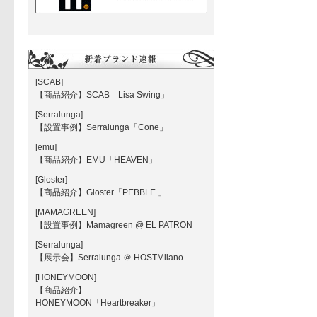
[SCAB]
【商品紹介】SCAB「Lisa Swing」
[Serralunga]
【設置事例】Serralunga「Cone」
[emu]
【商品紹介】EMU「HEAVEN」
[Gloster]
【商品紹介】Gloster「PEBBLE 」
[MAMAGREEN]
【設置事例】Mamagreen @ EL PATRON
[Serralunga]
【展示会】Serralunga ＠ HOSTMilano
[HONEYMOON]
【商品紹介】
HONEYMOON「Heartbreaker」