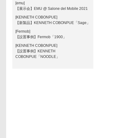
[emu]
【展示会】EMU @ Salone del Mobile 2021
[KENNETH COBONPUE]
【新製品】KENNETH COBONPUE「Sage」
[Fermob]
【設置事例】Fermob「1900」
[KENNETH COBONPUE]
【設置事例】KENNETH
COBONPUE「NOODLE」