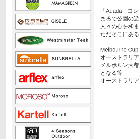
「Adada」
まるで公園の遊
人々の心を和
ただそこにあ
Melbourn
オーストラリ
メルボルン大
となる等
オーストラリ