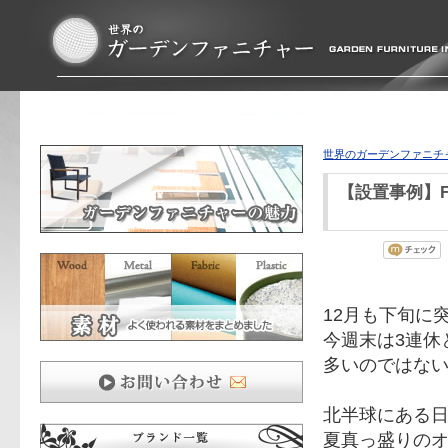
世界のガーデンファニチ
【設置事例】Fer
12月も下旬に
今週末は3連休
多いのではな
北半球にある日
夏真っ盛りの