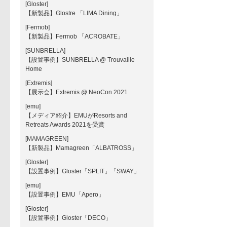
[Gloster]
【新製品】Glostre 「LIMA Dining」
[Fermob]
【新製品】Fermob 「ACROBATE」
[SUNBRELLA]
【設置事例】SUNBRELLA @ Trouvaille
Home
[Extremis]
【展示会】Extremis @ NeoCon 2021
[emu]
【メディア紹介】EMUがResorts and
Retreats Awards 2021を受賞
[MAMAGREEN]
【新製品】Mamagreen「ALBATROSS」
[Gloster]
【設置事例】Gloster「SPLIT」「SWAY」
[emu]
【設置事例】EMU「Apero」
[Gloster]
【設置事例】Gloster「DECO」