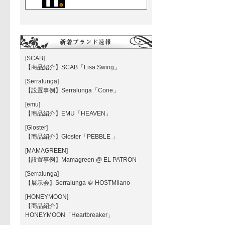
[SCAB]
【商品紹介】SCAB「Lisa Swing」
[Serralunga]
【設置事例】Serralunga「Cone」
[emu]
【商品紹介】EMU「HEAVEN」
[Gloster]
【商品紹介】Gloster「PEBBLE 」
[MAMAGREEN]
【設置事例】Mamagreen @ EL PATRON
[Serralunga]
【展示会】Serralunga ＠ HOSTMilano
[HONEYMOON]
【商品紹介】
HONEYMOON「Heartbreaker」