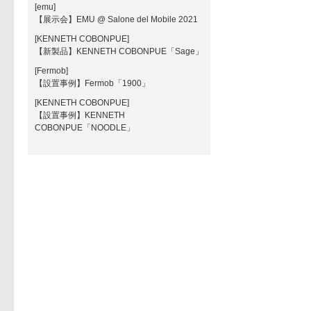
[emu]
【展示会】EMU @ Salone del Mobile 2021
[KENNETH COBONPUE]
【新製品】KENNETH COBONPUE「Sage」
[Fermob]
【設置事例】Fermob「1900」
[KENNETH COBONPUE]
【設置事例】KENNETH
COBONPUE「NOODLE」