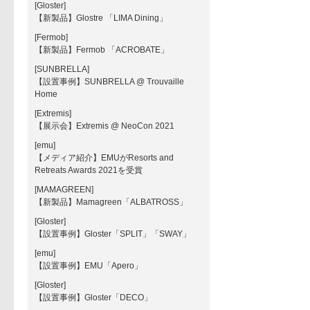
[Gloster]
【新製品】Glostre 「LIMA Dining」
[Fermob]
【新製品】Fermob 「ACROBATE」
[SUNBRELLA]
【設置事例】SUNBRELLA @ Trouvaille
Home
[Extremis]
【展示会】Extremis @ NeoCon 2021
[emu]
【メディア紹介】EMUがResorts and
Retreats Awards 2021を受賞
[MAMAGREEN]
【新製品】Mamagreen「ALBATROSS」
[Gloster]
【設置事例】Gloster「SPLIT」「SWAY」
[emu]
【設置事例】EMU「Apero」
[Gloster]
【設置事例】Gloster「DECO」