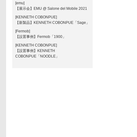
[emu]
【展示会】EMU @ Salone del Mobile 2021
[KENNETH COBONPUE]
【新製品】KENNETH COBONPUE「Sage」
[Fermob]
【設置事例】Fermob「1900」
[KENNETH COBONPUE]
【設置事例】KENNETH
COBONPUE「NOODLE」