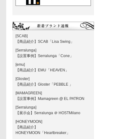
[SCAB]
【商品紹介】SCAB「Lisa Swing」
[Serralunga]
【設置事例】Serralunga「Cone」
[emu]
【商品紹介】EMU「HEAVEN」
[Gloster]
【商品紹介】Gloster「PEBBLE 」
[MAMAGREEN]
【設置事例】Mamagreen @ EL PATRON
[Serralunga]
【展示会】Serralunga ＠ HOSTMilano
[HONEYMOON]
【商品紹介】
HONEYMOON「Heartbreaker」