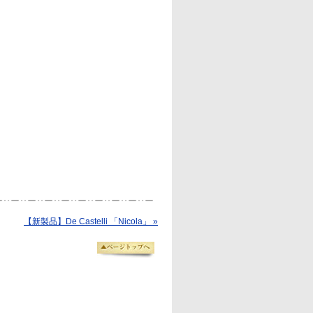
【新製品】De Castelli 「Nicola」 »