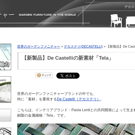
デカステ
世界のガーデンファニチャー
>
デカステリ(DECASTELLI)
> 【新製品】De Cast
【新製品】De Castelliの新素材「Tela」
世界のガーデンファニチャーブランドの中でも、
特に「素材」を重視する
De Castelli（デカステリ）
。
こちらは、インテリアブランド・Paola Lentiとの共同開発によって生ま
銅製の金属織物「Tela」です。