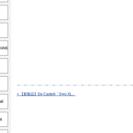
« 【新製品】De Castelli「Syro XL」