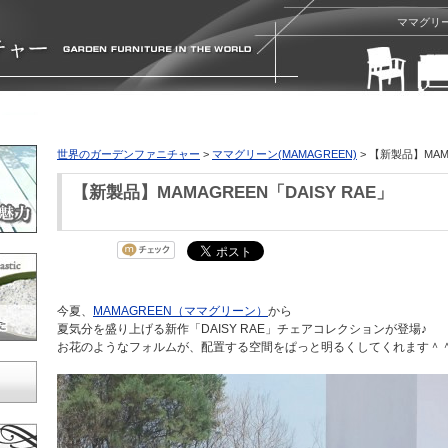
ママグリー
世界のガーデンファニチャー
>
ママグリーン(MAMAGREEN)
> 【新製品】MAMA
【新製品】MAMAGREEN「DAISY RAE」
今夏、
MAMAGREEN（ママグリーン）
から
夏気分を盛り上げる新作「DAISY RAE」チェアコレクションが登場♪
お花のようなフォルムが、配置する空間をぱっと明るくしてくれます＾