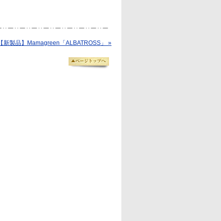
【新製品】Mamagreen「ALBATROSS」 »