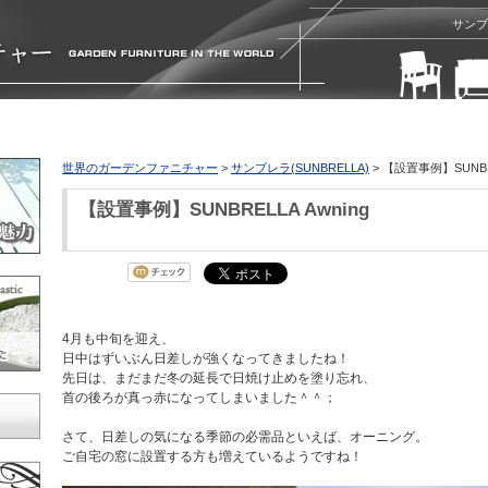
サンブ
世界のガーデンファニチャー
>
サンブレラ(SUNBRELLA)
> 【設置事例】SUNBRE
【設置事例】SUNBRELLA Awning
4月も中旬を迎え、
日中はずいぶん日差しが強くなってきましたね！
先日は、まだまだ冬の延長で日焼け止めを塗り忘れ、
首の後ろが真っ赤になってしまいました＾＾；
さて、日差しの気になる季節の必需品といえば、オーニング。
ご自宅の窓に設置する方も増えているようですね！