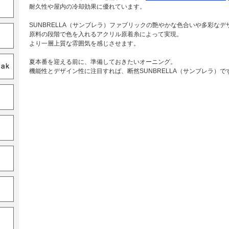
耐久性や屋内の冷却効果に優れています。
SUNBRELLA（サンブレラ）ファブリックの艶やかな色合いや多彩なデ
原料の段階で色を入れるアクリル原着糸によって実現。
より一層上質な雰囲気を感じさせます。
夏本番を迎える前に、準備しておきたいオーニング。
機能性とデザイン性に注目すれば、断然SUNBRELLA（サンブレラ）で